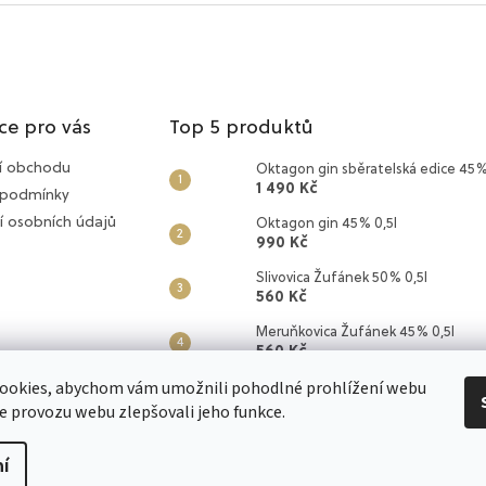
ce pro vás
Top 5 produktů
í obchodu
Oktagon gin sběratelská edice 45%
1 490 Kč
 podmínky
í osobních údajů
Oktagon gin 45% 0,5l
990 Kč
Slivovica Žufánek 50% 0,5l
560 Kč
Meruňkovica Žufánek 45% 0,5l
560 Kč
ookies, abychom vám umožnili pohodlné prohlížení webu
OMG Oh My Gin 45% 0,5l
560 Kč
ze provozu webu zlepšovali jeho funkce.
í
zena.
Upravit nastavení cookies