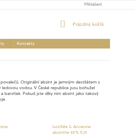
Přihlášení
NÁKUPNÍ
Prázdný košík
KOŠÍK
ty
Kontakty
 povalečů. Originální absint je jemným destilátem z
ěný ledovou vodou. V České republice jsou bohužel
 barvítek. Pokud jste díky nim absint jako takový
je.
oine
Justifiée & Ancienne
absinthe 65% 0,5l