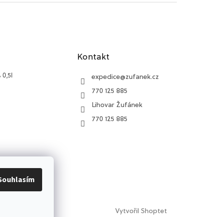
Kontakt
 0,5l
expedice
@
zufanek.cz
770 125 885
Lihovar Žufánek
770 125 885
Souhlasím
Vytvořil Shoptet