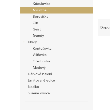
n
Kdoulovice
e
Absinthe
l
Borovička
Ř
Gin
a
Dopo
Geist
z
Brandy
e
Likéry
V
n
ý
í
Kontušovka
p
p
Višňovka
i
r
Ořechovka
s
o
Medový
p
d
Dárkové balení
r
u
o
k
Limitované edice
d
t
Nealko
u
ů
Sušené ovoce
k
t
ů