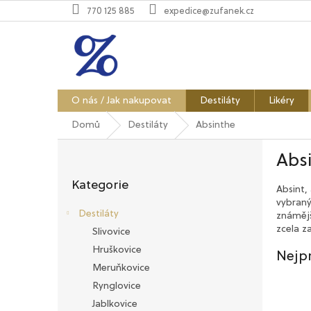
Přejít
770 125 885
expedice@zufanek.cz
na
obsah
O nás / Jak nakupovat
Destiláty
Likéry
Domů
Destiláty
Absinthe
P
Abs
o
Přeskočit
s
Kategorie
kategorie
Absint,
t
vybraný
r
Destiláty
známějš
a
zcela z
Slivovice
n
Hruškovice
n
Nejp
í
Meruňkovice
p
Rynglovice
a
Jablkovice