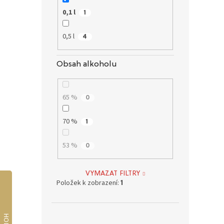
0,1 l
1
0,5 l
4
Obsah alkoholu
65 %
0
70 %
1
53 %
0
VYMAZAT FILTRY
Položek k zobrazení:
1