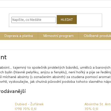
HLEDAT
Doprava a platba
Věrnostní program
Oblíbené produk
int
 absint... tajemný to společník prokletých básníků, umělců a barových
ch bylin (hlavně pelyňku, anýzu a fenyklu), není hořký a pije se řed
í míchané absinty (s označením absinth) za studena pomocí aromat a
avrhli, vyzkoušejte, jak chutná původní podoba tohoto slavného nápo
rodávanější
Dubied - Žufánek
Absinthe St. Ant
1798 70% 0,5l
70% 0,5l