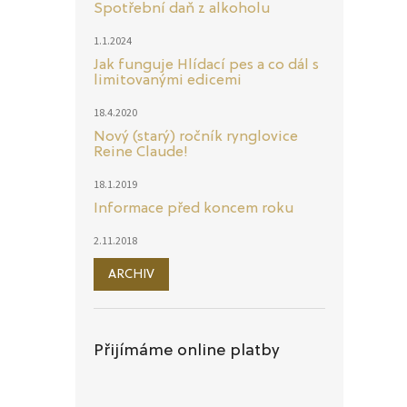
Spotřební daň z alkoholu
1.1.2024
Jak funguje Hlídací pes a co dál s
limitovanými edicemi
18.4.2020
Nový (starý) ročník rynglovice
Reine Claude!
18.1.2019
Informace před koncem roku
2.11.2018
ARCHIV
Přijímáme online platby