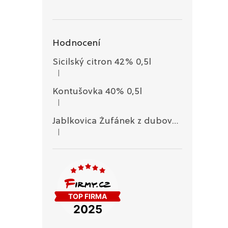
Hodnocení
Sicilský citron 42% 0,5l
|
Hodnocení produktu je 5 z 5 hvězdiček.
Kontušovka 40% 0,5l
|
Hodnocení produktu je 5 z 5 hvězdiček.
Jablkovica Žufánek z dubového sudu 45% 0,1l
|
Hodnocení produktu je 3 z 5 hvězdiček.