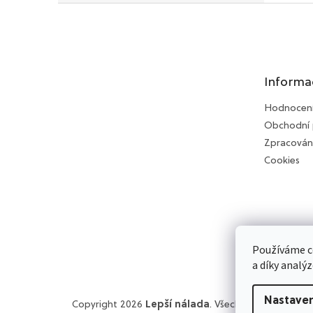
Z
á
p
a
t
Informa
í
Hodnocen
Obchodní
Zpracován
Cookies
Používáme c
a díky analý
Nastaven
Copyright 2026
Lepší nálada
. Všechna práva vyhra