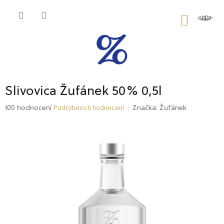
Přejít
na
NÁKU
obsah
KOŠÍK
Slivovica Žufánek 50% 0,5l
Podrobnosti hodnocení
Průměrné
100 hodnocení
Značka:
Žufánek
hodnocení
produktu
je
5,0
z
5
hvězdiček.