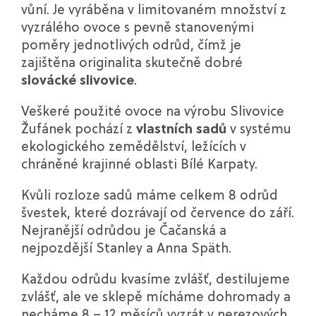
vůní. Je vyráběna v limitovaném množství z
vyzrálého ovoce s pevně stanovenými
poměry jednotlivých odrůd, čímž je
zajištěna originalita skutečně dobré
slovácké slivovice
.
Veškeré použité ovoce na výrobu Slivovice
Žufánek pochází z
vlastních sadů
v systému
ekologického zemědělství, ležících v
chráněné krajinné oblasti Bílé Karpaty.
Kvůli rozloze sadů máme celkem 8 odrůd
švestek, které dozrávají od července do září.
Nejranější odrůdou je Čačanská a
nejpozdější Stanley a Anna Späth.
Každou odrůdu kvasíme zvlášť, destilujeme
zvlášť, ale ve sklepě mícháme dohromady a
necháme 8 – 12 měsíců vyzrát v nerezových