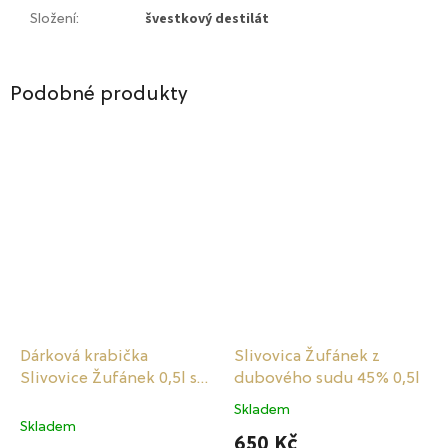
švestkový destilát
Složení
:
Podobné produkty
Dárková krabička
Slivovica Žufánek z
Slivovice Žufánek 0,5l se
dubového sudu 45% 0,5l
skleničkami
Skladem
Průměrné
Skladem
hodnocení
650 Kč