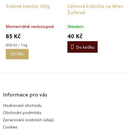
Sušené švestky 100g
Dárková krabička na láhev
Žufánek
Momentálně nedostupné
Skladem
85 Kč
40 Kč
850 Kč / 1 kg
Měrná
Do košíku
cena:
DETAIL
Z
á
p
a
Informace pro vás
t
Hodnocení obchodu
í
Obchodní podmínky
Zpracování osobních údajů
Cookies