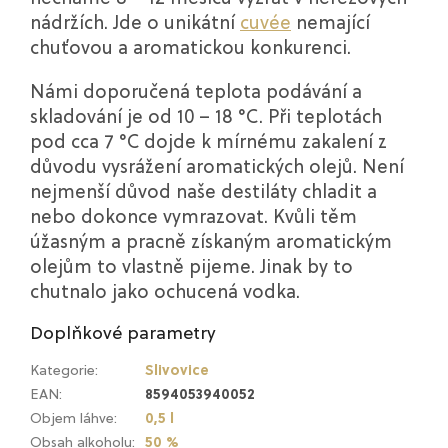
nádržích. Jde o unikátní
cuvée
nemající
chuťovou a aromatickou konkurenci.
Námi doporučená teplota podávání a
skladování je od 10 – 18 °C. Při teplotách
pod cca 7 °C dojde k mírnému zakalení z
důvodu vysrážení aromatických olejů. Není
nejmenší důvod naše destiláty chladit a
nebo dokonce vymrazovat. Kvůli těm
úžasným a pracně získaným aromatickým
olejům to vlastně pijeme. Jinak by to
chutnalo jako ochucená vodka.
Doplňkové parametry
Kategorie
:
Slivovice
EAN
:
8594053940052
Objem láhve
:
0,5 l
Obsah alkoholu
:
50 %