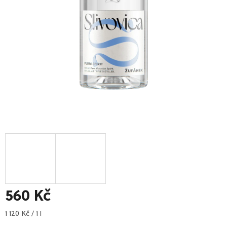
560 Kč
Měrná
1 120 Kč / 1 l
cena: