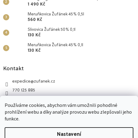
1 490 Kč
Meruňkovica Žufánek 45% 0,5l
560 Kč
Slivovica Žufánek 50% 0,1l
130 Kč
Meruňkovica Žufánek 45% 0,1l
130 Kč
Kontakt
expedice
@
zufanek.cz
770 125 885
Lihovar Žufánek
Používáme cookies, abychom vám umožnili pohodlné
770 125 885
prohlížení webu a díky analýze provozu webu zlepšovali jeho
funkce.
Vytvořil Shoptet
Nastavení