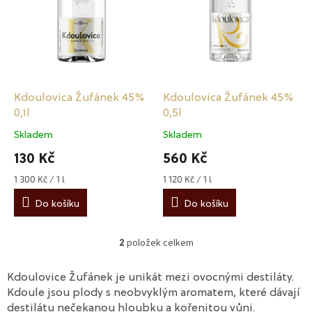
s
ů
p
r
o
d
u
k
Kdoulovica Žufánek 45%
Kdoulovica Žufánek 45%
t
0,1l
0,5l
ů
Skladem
Skladem
Průměrné
Průměrné
hodnocení
hodnocení
130 Kč
560 Kč
produktu
produktu
je
je
1 300 Kč / 1 l
1 120 Kč / 1 l
Měrná
Měrná
5,0
4,8
cena:
cena:
z
z
Do košíku
Do košíku
5
5
hvězdiček.
hvězdiček.
položek celkem
2
O
v
l
Kdoulovice Žufánek je unikát mezi ovocnými destiláty.
á
Kdoule jsou plody s neobvyklým aromatem, které dávají
d
destilátu nečekanou hloubku a kořenitou vůni.