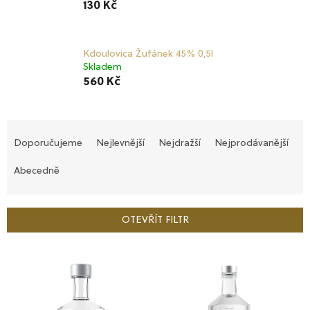
130 Kč
Kdoulovica Žufánek 45% 0,5l
Skladem
560 Kč
Ř
a
Doporučujeme
Nejlevnější
Nejdražší
Nejprodávanější
z
e
Abecedně
n
í
p
OTEVŘÍT FILTR
r
o
V
d
ý
u
p
k
i
t