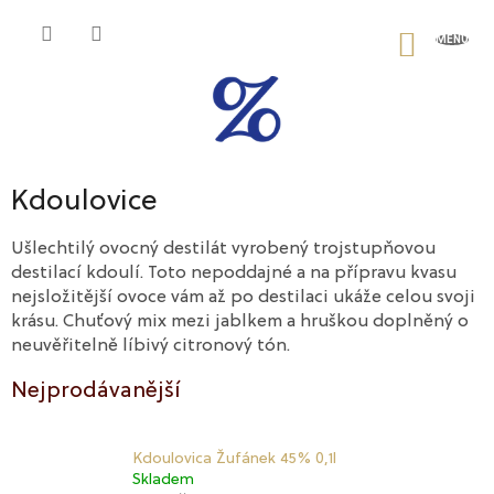
Přejít
na
NÁKU
obsah
KOŠÍK
Kdoulovice
Ušlechtilý ovocný destilát vyrobený trojstupňovou
destilací kdoulí. Toto nepoddajné a na přípravu kvasu
nejsložitější ovoce vám až po destilaci ukáže celou svoji
krásu. Chuťový mix mezi jablkem a hruškou doplněný o
neuvěřitelně líbivý citronový tón.
Nejprodávanější
Kdoulovica Žufánek 45% 0,1l
Skladem