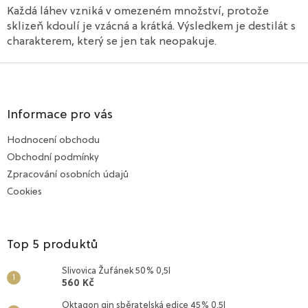
a
Každá láhev vzniká v omezeném množství, protože
c
sklizeň kdoulí je vzácná a krátká. Výsledkem je destilát s
í
p
charakterem, který se jen tak neopakuje.
r
v
Z
k
á
y
p
v
a
Informace pro vás
ý
t
p
Hodnocení obchodu
í
i
Obchodní podmínky
s
u
Zpracování osobních údajů
Cookies
Top 5 produktů
Slivovica Žufánek 50% 0,5l
560 Kč
Oktagon gin sběratelská edice 45% 0,5l