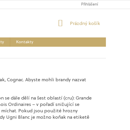
Přihlášení
NÁKUPNÍ
Prázdný košík
KOŠÍK
ty
Kontakty
ňak, Cognac. Abyste mohli brandy nazvat
 se dále dělí na šest oblastí (cru): Grande
is Ordinaires – v pořadí snižující se
 míchat. Pokud jsou použité hrozny
dy Ugni Blanc je možno koňak na etiketě