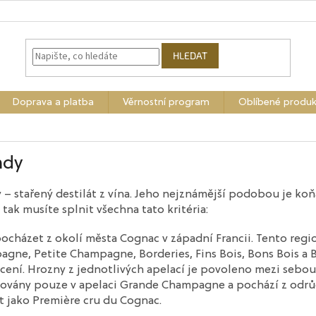
HLEDAT
Doprava a platba
Věrnostní program
Oblíbené produk
ndy
 – stařený destilát z vína. Jeho nejznámější podobou je ko
 tak musíte splnit všechna tato kritéria:
ocházet z okolí města Cognac v západní Francii. Tento region
gne, Petite Champagne, Borderies, Fins Bois, Bons Bois a Bo
ení. Hrozny z jednotlivých apelací je povoleno mezi sebou
ovány pouze v apelaci Grande Champagne a pochází z odrů
t jako Première cru du Cognac.