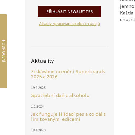
jemnou
PŘIHLÁSIT NEWSLETTER
Každá 
chutná
Zásady zpracování osobních údajů
Aktuality
Získáváme ocenění Superbrands
2025 a 2026
19.2.2025
Spotřební daň z alkoholu
1.1.2024
Jak funguje Hlídací pes a co dál s
limitovanými edicemi
18.4.2020