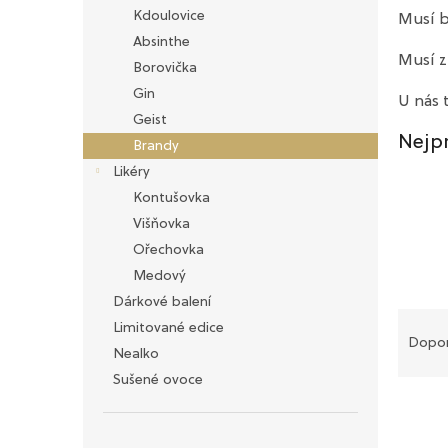
n
Kdoulovice
Musí b
e
Absinthe
l
Musí z
Borovička
Gin
U nás 
Geist
Nejp
Brandy
Likéry
Kontušovka
Višňovka
Ořechovka
Medový
Dárkové balení
Ř
Limitované edice
a
Dopo
Nealko
z
Sušené ovoce
e
V
n
ý
í