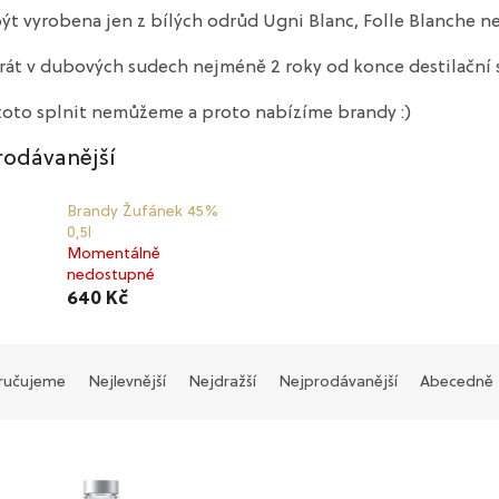
ýt vyrobena jen z bílých odrůd Ugni Blanc, Folle Blanche 
rát v dubových sudech nejméně 2 roky od konce destilační 
toto splnit nemůžeme a proto nabízíme brandy :)
rodávanější
Brandy Žufánek 45%
0,5l
Momentálně
nedostupné
640 Kč
ručujeme
Nejlevnější
Nejdražší
Nejprodávanější
Abecedně