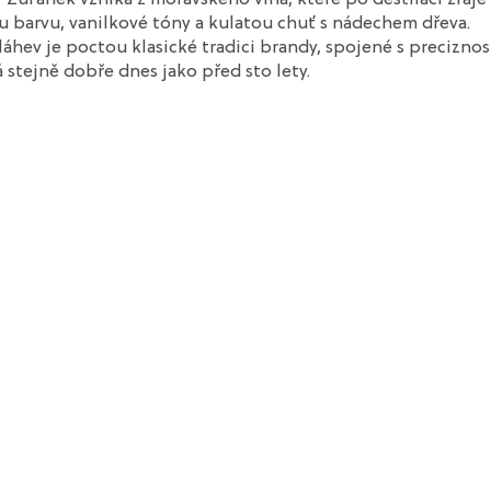
l
 barvu, vanilkové tóny a kulatou chuť s nádechem dřeva.
á
d
láhev je poctou klasické tradici brandy, spojené s preciznost
a
 stejně dobře dnes jako před sto lety.
c
í
p
r
v
k
y
v
ý
p
i
s
u