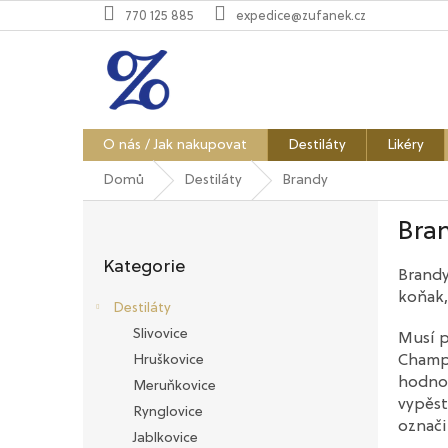
Přejít
770 125 885
expedice@zufanek.cz
na
obsah
O nás / Jak nakupovat
Destiláty
Likéry
Domů
Destiláty
Brandy
P
Bra
o
Přeskočit
s
Kategorie
kategorie
t
Brandy
r
koňak,
Destiláty
a
Slivovice
Musí p
n
Hruškovice
Champa
n
hodnoc
í
Meruňkovice
vypěst
p
Rynglovice
označi
a
Jablkovice