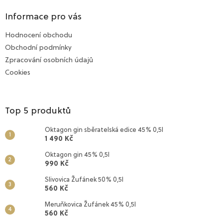
p
a
Informace pro vás
t
Hodnocení obchodu
í
Obchodní podmínky
Zpracování osobních údajů
Cookies
Top 5 produktů
Oktagon gin sběratelská edice 45% 0,5l
1 490 Kč
Oktagon gin 45% 0,5l
990 Kč
Slivovica Žufánek 50% 0,5l
560 Kč
Meruňkovica Žufánek 45% 0,5l
560 Kč