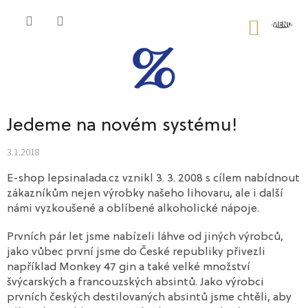
Přejít
na
NÁKU
obsah
KOŠÍK
Jedeme na novém systému!
3.1.2018
E-shop lepsinalada.cz vznikl 3. 3. 2008 s cílem nabídnout
zákazníkům nejen výrobky našeho lihovaru, ale i další
námi vyzkoušené a oblíbené alkoholické nápoje.
Prvních pár let jsme nabízeli láhve od jiných výrobců,
jako vůbec první jsme do České republiky přivezli
například Monkey 47 gin a také velké množství
švýcarských a francouzských absintů. Jako výrobci
prvních českých destilovaných absintů jsme chtěli, aby