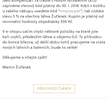
Jako kompenzaci za trable s novým vytvářením účtu
zapínáme slevový kód platný do 30. 1. 2018. Když v košíku
u vašeho nákupu uvedete kód "
vitejtezpet
", tak získáte
slevu 5 % na všechny láhve Žufánek. Kupón je platný od
minimální hodnoty objednávky 500 Kč.
V e-shopu zatím chybí některé položky na které jste
byli zvyklí, především láhve o objemu 0,1l. Ty přibudou
do konce března, už delší dobu totiž pracujeme na zcela
nových lahvích a baleních, bude to velké!
Děkujeme a vítejte zpět!
Martin Žufánek
PŘEDCHOZÍ ČLÁNEK
Z
á