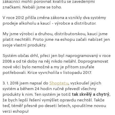
zákazníci mohli porovnat kvalitu se zavedenými
značkami. Nebáli jsme se toho.
V roce 2012 přišla změna zákona a vznikly dva systémy
prodeje alkoholu a kaucí - výrobce a distributor.
My jsme výrobci a druhou, distributorskou, kauci jsme
platit nechtěli. Proto jsme na eshopu začali nabízet jen
svoje vlastní produkty.
Systém občas drhl, přeci jen byl naprogramovaný v roce
2008 a od té doby na něj nikdo nešáhl. Doprogramovat
nové věci bylo nemožné a my je přitom zoufale
potřebovali. Krize vyvrcholila v listopadu 2017.
3. 1. 2018 jsem napsal do
Shoptetu
, vyzkoušel jejich
systém a během 24 hodin ručně převedl všechny
produkty k nim. Ten systém je totiž
tak skvělý a chytrý
,
že bych lepší řešení vymýšlet opravdu nechtěl. Takže
teď, téměř přesně po deseti letech, spouštíme novou
verzi eshopu!