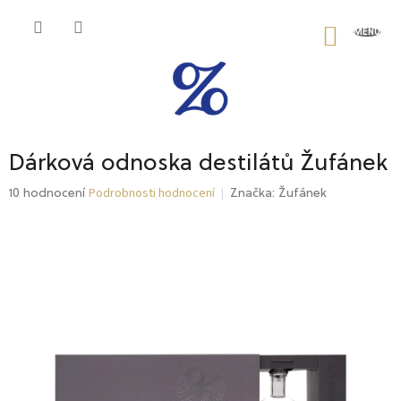
Přejít
na
NÁKU
obsah
KOŠÍK
Dárková odnoska destilátů Žufánek
Podrobnosti hodnocení
Průměrné
10 hodnocení
Značka:
Žufánek
hodnocení
produktu
je
4,7
z
5
hvězdiček.