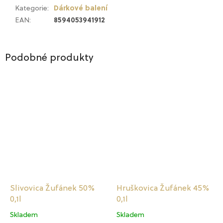
Kategorie
:
Dárkové balení
EAN
:
8594053941912
Podobné produkty
Slivovica Žufánek 50%
Hruškovica Žufánek 45%
0,1l
0,1l
Skladem
Skladem
Průměrné
Průměrné