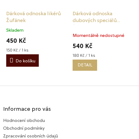
Dárková odnoska likérů
Dárková odnoska
Žufánek
dubových speciálů
Žufánek
Skladem
Průměrné
Momentálně nedostupné
hodnocení
450 Kč
produktu
540 Kč
je
150 Kč / 1 ks
Měrná
5,0
180 Kč / 1 ks
cena:
Měrná
cena:
z
Do košíku
DETAIL
5
hvězdiček.
Z
á
p
a
Informace pro vás
t
Hodnocení obchodu
í
Obchodní podmínky
Zpracování osobních údajů