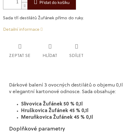
Přidat do košíku
Sada tří destilátů Žufánek přímo do ruky.
Detailní informace
ZEPTAT SE
HLÍDAT
SDÍLET
Dárkové balení 3 ovocných destilátů o objemu 0,1l
v elegantní kartonové odnosce. Sada obsahuje:
Slivovica Žufánek 50 % 0,1l
Hruškovica Žufánek 45 % 0,1l
Meruňkovica Žufánek 45 % 0,1l
Doplňkové parametry