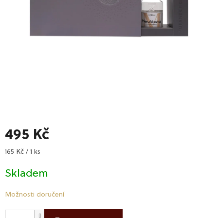
495 Kč
Měrná
165 Kč / 1 ks
cena:
Skladem
Možnosti doručení