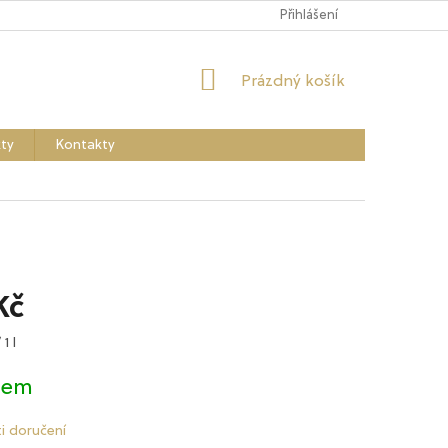
Přihlášení
NÁKUPNÍ
Prázdný košík
KOŠÍK
ty
Kontakty
Kč
 1 l
dem
i doručení