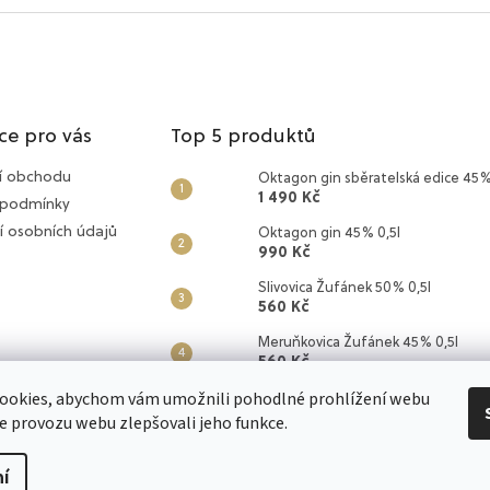
ce pro vás
Top 5 produktů
í obchodu
Oktagon gin sběratelská edice 45%
1 490 Kč
 podmínky
í osobních údajů
Oktagon gin 45% 0,5l
990 Kč
Slivovica Žufánek 50% 0,5l
560 Kč
Meruňkovica Žufánek 45% 0,5l
560 Kč
ookies, abychom vám umožnili pohodlné prohlížení webu
OMG Oh My Gin 45% 0,5l
560 Kč
ze provozu webu zlepšovali jeho funkce.
í
zena.
Upravit nastavení cookies