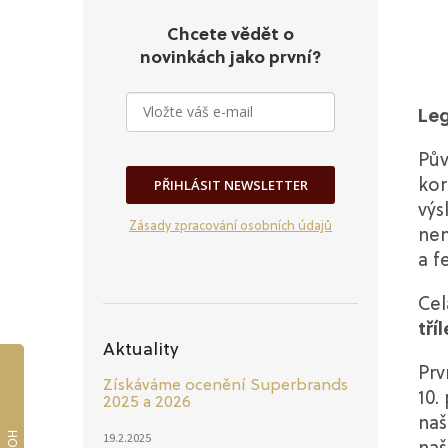
Chcete vědět o
novinkách jako první?
Le
Pův
PŘIHLÁSIT NEWSLETTER
kor
výs
Zásady zpracování osobních údajů
nen
a f
Cel
tří
Aktuality
Prv
Získáváme ocenění Superbrands
10.
2025 a 2026
naš
19.2.2025