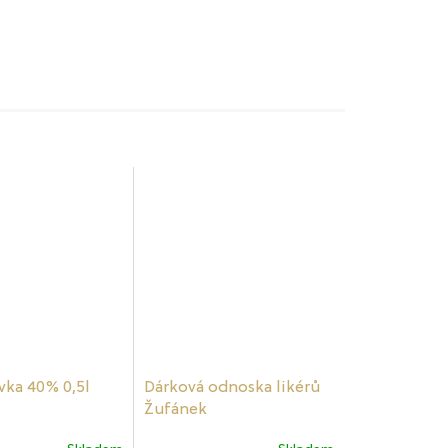
ka 40% 0,5l
Dárková odnoska likérů
Žufánek