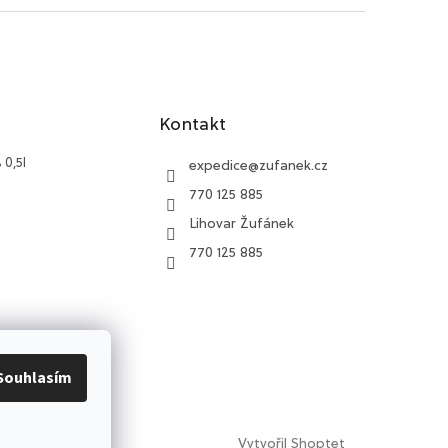
Kontakt
 0,5l
expedice
@
zufanek.cz
770 125 885
Lihovar Žufánek
770 125 885
Souhlasím
Vytvořil Shoptet