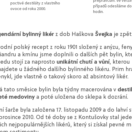
přepravcům. Ve větši
poctivé destiláty z vlastního
případů odesíláme do
ovoce od roku 2000.
hodin.
gendární
bylinný likér
z dob Haškova
Švejka
je zpět
odní polský recept z roku 1901 složený z anýzu, feny
iandru a kmínu jsme doplnili o dalších pět bylin, kt
ledu stojí za naprosto
unikátní chutí a vůní
, kterou
ajdete u žádného dalšího bylinného likéru. Prim hr
enykl, jde vlastně o takový skoro až absintový likér.
á tato směsice bylin byla týdny macerována v
desti
leté medoviny
a poté uložena do sklepa k dozrání.
ní šarže byla založena 17. listopadu 2009 a do lahví 
 prosince 2010. Od té doby se z Kontušovky stal jede
ich nejpopulárnějších likérů, který si získal pevné m