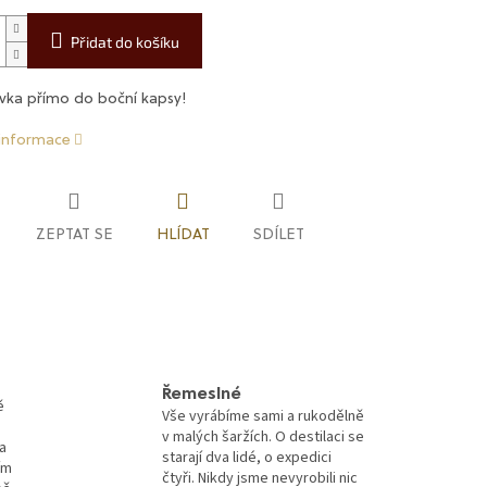
Přidat do košíku
vka přímo do boční kapsy!
 informace
ZEPTAT SE
HLÍDAT
SDÍLET
Řemeslné
ě
Vše vyrábíme sami a rukodělně
v malých šaržích. O destilaci se
a
starají dva lidé, o expedici
ím
čtyři. Nikdy jsme nevyrobili nic