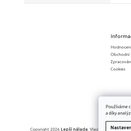
Z
á
p
a
t
Informa
í
Hodnocen
Obchodní
Zpracován
Cookies
Používáme c
a díky analý
Nastaven
Copyright 2026
Lepší nálada
. Všechna práva vyhra