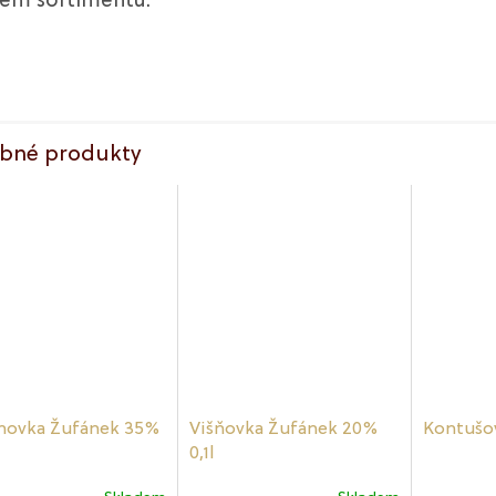
em sortimentu.
bné produkty
hovka Žufánek 35%
Višňovka Žufánek 20%
Kontušov
0,1l