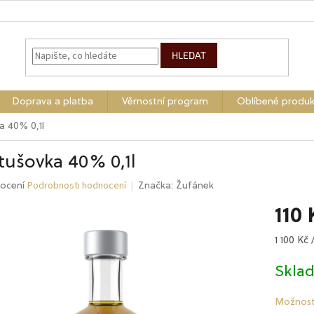
HLEDAT
Doprava a platba
Věrnostní program
Oblíbené produk
 40% 0,1l
tušovka 40% 0,1l
Podrobnosti hodnocení
né
ocení
Značka:
Žufánek
ení
110 
tu
Měrná
1 100 Kč /
cena:
Skla
ek.
Možnost