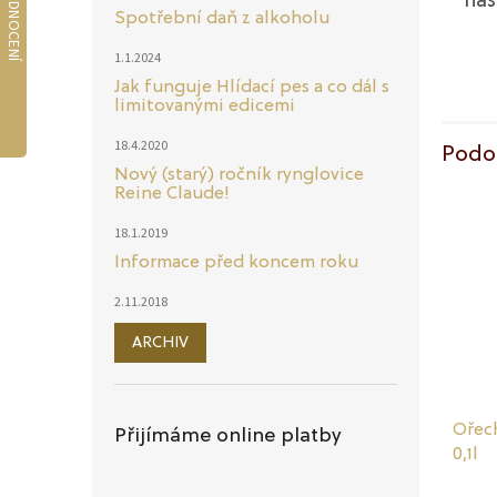
naš
Spotřební daň z alkoholu
1.1.2024
Jak funguje Hlídací pes a co dál s
limitovanými edicemi
18.4.2020
Podo
Nový (starý) ročník rynglovice
Reine Claude!
18.1.2019
Informace před koncem roku
2.11.2018
ARCHIV
Ořec
Přijímáme online platby
0,1l