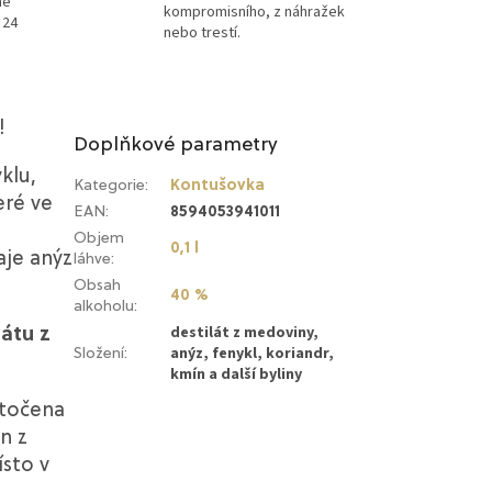
ně
kompromisního, z náhražek
 24
nebo trestí.
!
Doplňkové parametry
klu,
Kategorie
:
Kontušovka
eré ve
EAN
:
8594053941011
Objem
0,1 l
aje anýz
láhve
:
Obsah
40 %
alkoholu
:
destilát z medoviny,
látu z
anýz, fenykl, koriandr,
Složení
:
kmín a další byliny
stočena
n z
ísto v