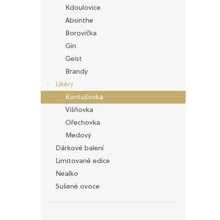
n
Kdoulovice
e
Absinthe
l
Borovička
Gin
Geist
Brandy
Likéry
Kontušovka
Višňovka
Ořechovka
Medový
Dárkové balení
Limitované edice
Nealko
Sušené ovoce