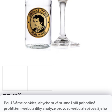
38 Kč
Používáme cookies, abychom vám umožnili pohodlné
Měrná
190 Kč / 1 l
prohlížení webu a díky analýze provozu webu zlepšovali jeho
cena: