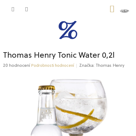
Přejít
na
NÁKU
obsah
KOŠÍK
Thomas Henry Tonic Water 0,2l
Podrobnosti hodnocení
Průměrné
20 hodnocení
Značka:
Thomas Henry
hodnocení
produktu
je
4,9
z
5
hvězdiček.