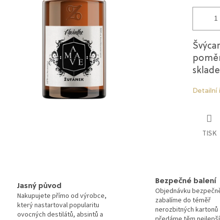
Švýcar
poměr 
sklad
Detailní
TISK
Bezpečné balení
Jasný původ
Objednávku bezpečn
Nakupujete přímo od výrobce,
zabalíme do téměř
který nastartoval popularitu
nerozbitných kartonů 
ovocných destilátů, absintů a
předáme těm nejlepš