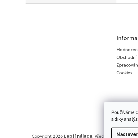
Z
á
p
a
t
Informa
í
Hodnocen
Obchodní
Zpracován
Cookies
Používáme c
a díky analý
Nastaven
Copyright 2026
Lepší nálada
. Všechna práva vyhra