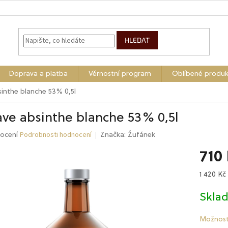
HLEDAT
Doprava a platba
Věrnostní program
Oblíbené produk
inthe blanche 53% 0,5l
ve absinthe blanche 53% 0,5l
Podrobnosti hodnocení
né
ocení
Značka:
Žufánek
ení
710
tu
Měrná
1 420 Kč /
cena:
Skla
ek.
Možnost