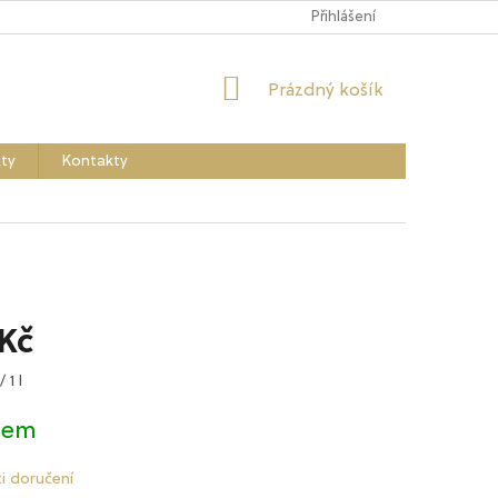
Přihlášení
NÁKUPNÍ
Prázdný košík
KOŠÍK
ty
Kontakty
 Kč
 1 l
dem
i doručení