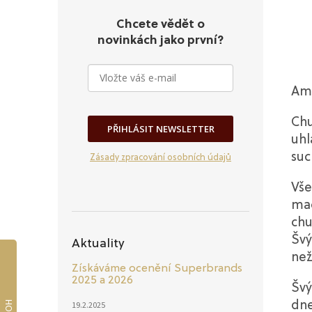
Chcete vědět o
novinkách jako první?
Ama
Chu
PŘIHLÁSIT NEWSLETTER
uhl
suc
Zásady zpracování osobních údajů
Vše
mac
chu
Švý
Aktuality
než
Získáváme ocenění Superbrands
2025 a 2026
Švý
19.2.2025
dne