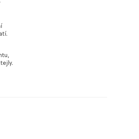
í
í
tí.
ntu,
ejly.