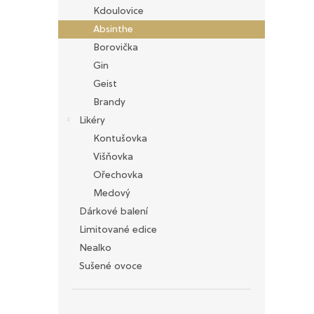
n
Kdoulovice
e
Absinthe
l
Borovička
Gin
Geist
Brandy
Likéry
Kontušovka
Višňovka
Ořechovka
Medový
Dárkové balení
Limitované edice
Nealko
Sušené ovoce