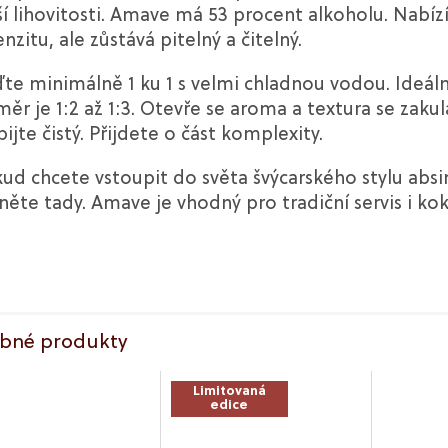
ší lihovitosti. Amave má 53 procent alkoholu. Nabíz
enzitu, ale zůstává pitelný a čitelný.
te minimálně 1 ku 1 s velmi chladnou vodou. Ideáln
ěr je 1:2 až 1:3. Otevře se aroma a textura se zakula
ijte čistý. Přijdete o část komplexity.
ud chcete vstoupit do světa švýcarského stylu absi
něte tady. Amave je vhodný pro tradiční servis i kokt
bné produkty
Limitovaná
edice