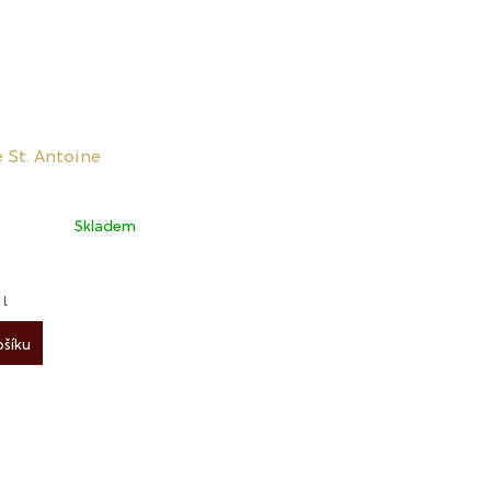
 St. Antoine
Skladem
í
 l
šíku