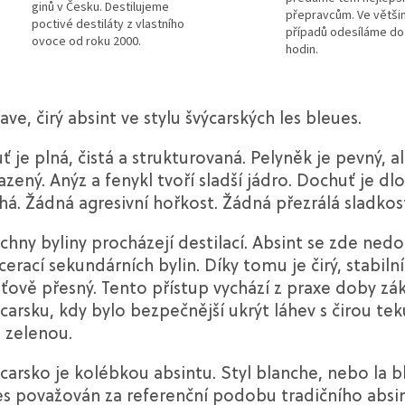
ginů v Česku. Destilujeme
přepravcům. Ve větši
poctivé destiláty z vlastního
případů odesíláme do
ovoce od roku 2000.
hodin.
ve, čirý absint ve stylu švýcarských les bleues.
ť je plná, čistá a strukturovaná. Pelyněk je pevný, a
azený. Anýz a fenykl tvoří sladší jádro. Dochuť je dl
há. Žádná agresivní hořkost. Žádná přezrálá sladkos
chny byliny procházejí destilací. Absint se zde ned
erací sekundárních bylin. Díky tomu je čirý, stabilní
ťově přesný. Tento přístup vychází z praxe doby zá
carsku, kdy bylo bezpečnější ukrýt láhev s čirou te
 zelenou.
carsko je kolébkou absintu. Styl blanche, nebo la b
s považován za referenční podobu tradičního absi