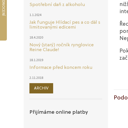
niž
Spotřební daň z alkoholu
int
1.1.2024
Jak funguje Hlídací pes a co dál s
Řeď
limitovanými edicemi
pom
18.4.2020
Nep
Nový (starý) ročník rynglovice
Reine Claude!
Pok
zač
18.1.2019
Informace před koncem roku
2.11.2018
ARCHIV
Podo
Přijímáme online platby