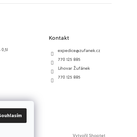
Kontakt
 0,5l
expedice
@
zufanek.cz
770 125 885
Lihovar Žufánek
770 125 885
du 40% 0,5l
Souhlasím
Vytvořil Shoptet