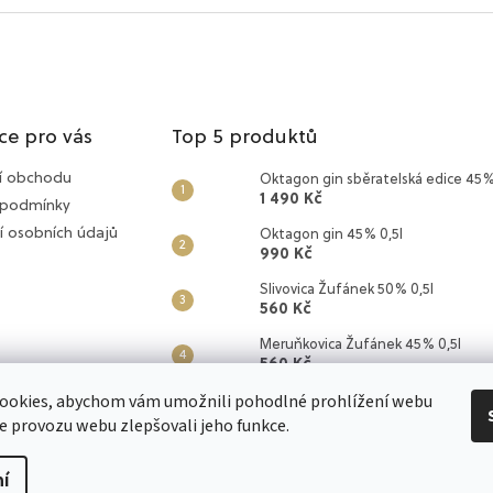
ce pro vás
Top 5 produktů
í obchodu
Oktagon gin sběratelská edice 45%
1 490 Kč
 podmínky
í osobních údajů
Oktagon gin 45% 0,5l
990 Kč
Slivovica Žufánek 50% 0,5l
560 Kč
Meruňkovica Žufánek 45% 0,5l
560 Kč
ookies, abychom vám umožnili pohodlné prohlížení webu
Hruškovica Žufánek z dubového su
650 Kč
ze provozu webu zlepšovali jeho funkce.
í
zena.
Upravit nastavení cookies