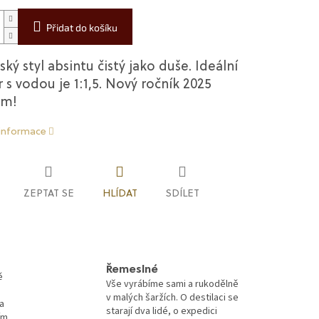
Přidat do košíku
ský styl absintu čistý jako duše. Ideální
s vodou je 1:1,5. Nový ročník 2025
em!
 informace
ZEPTAT SE
HLÍDAT
SDÍLET
Řemeslné
ě
Vše vyrábíme sami a rukodělně
v malých šaržích. O destilaci se
a
starají dva lidé, o expedici
ím