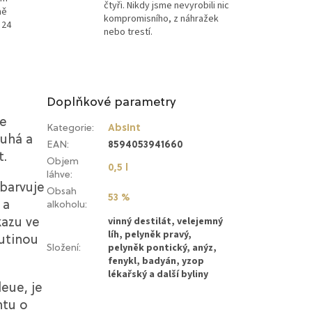
čtyři. Nikdy jsme nevyrobili nic
ně
kompromisního, z náhražek
 24
nebo trestí.
Doplňkové parametry
le
Kategorie
:
Absint
ouhá a
EAN
:
8594053941660
t.
Objem
0,5 l
láhve
:
obarvuje
Obsah
53 %
 a
alkoholu
:
vinný destilát, velejemný
kazu ve
líh, pelyněk pravý,
kutinou
pelyněk pontický, anýz,
Složení
:
fenykl, badyán, yzop
lékařský a další byliny
leue, je
ntu o