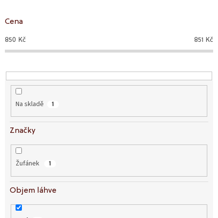
o
d
Cena
u
850
Kč
851
Kč
k
t
ů
Na skladě
1
Značky
Žufánek
1
Objem láhve