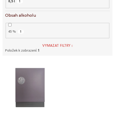
0,5 l
1
Obsah alkoholu
45 %
1
VYMAZAT FILTRY
Položek k zobrazení:
1
V
ý
p
i
s
p
r
o
d
u