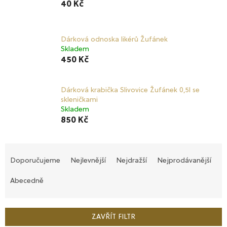
40 Kč
Dárková odnoska likérů Žufánek
Skladem
450 Kč
Dárková krabička Slivovice Žufánek 0,5l se
skleničkami
Skladem
850 Kč
Ř
a
Doporučujeme
Nejlevnější
Nejdražší
Nejprodávanější
z
e
Abecedně
n
í
p
ZAVŘÍT FILTR
r