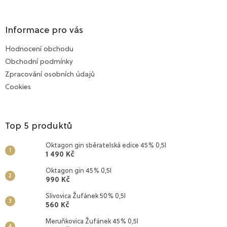
y
á
v
p
ý
a
Informace pro vás
p
t
i
Hodnocení obchodu
í
s
u
Obchodní podmínky
Zpracování osobních údajů
Cookies
Top 5 produktů
Oktagon gin sběratelská edice 45% 0,5l
1 490 Kč
Oktagon gin 45% 0,5l
990 Kč
Slivovica Žufánek 50% 0,5l
560 Kč
Meruňkovica Žufánek 45% 0,5l