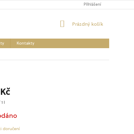
Přihlášení
NÁKUPNÍ
Prázdný košík
KOŠÍK
ty
Kontakty
 Kč
 1 l
odáno
i doručení