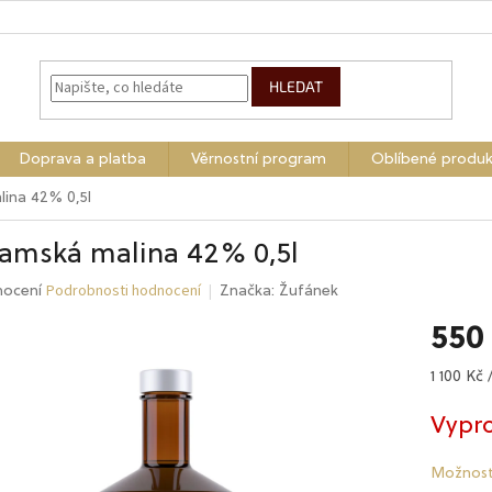
HLEDAT
Doprava a platba
Věrnostní program
Oblíbené produk
ina 42% 0,5l
amská malina 42% 0,5l
Podrobnosti hodnocení
né
nocení
Značka:
Žufánek
ení
550
tu
Měrná
1 100 Kč /
cena:
Vypr
ek.
Možnost