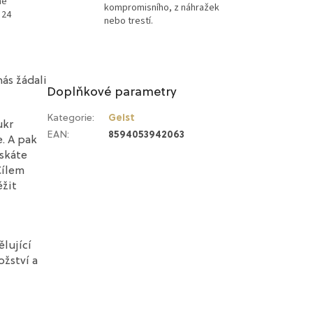
ně
kompromisního, z náhražek
 24
nebo trestí.
nás žádali
Doplňkové parametry
Kategorie
:
Geist
ukr
EAN
:
8594053942063
e. A pak
ískáte
Cílem
ěžit
ělující
žství a