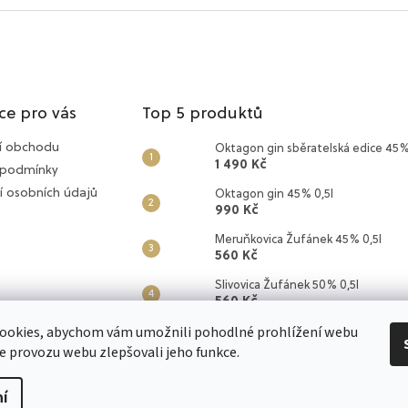
ce pro vás
Top 5 produktů
í obchodu
Oktagon gin sběratelská edice 45%
1 490 Kč
 podmínky
í osobních údajů
Oktagon gin 45% 0,5l
990 Kč
Meruňkovica Žufánek 45% 0,5l
560 Kč
Slivovica Žufánek 50% 0,5l
560 Kč
ookies, abychom vám umožnili pohodlné prohlížení webu
Hruškovica Žufánek 45% 0,5l
560 Kč
ze provozu webu zlepšovali jeho funkce.
í
zena.
Upravit nastavení cookies