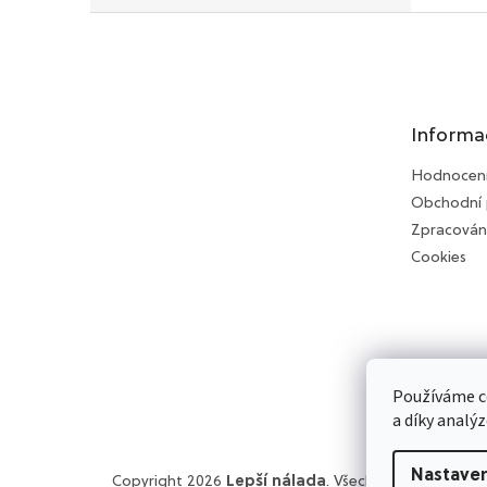
Z
á
p
a
t
Informa
í
Hodnocen
Obchodní
Zpracován
Cookies
Používáme c
a díky analý
Nastaven
Copyright 2026
Lepší nálada
. Všechna práva vyhra