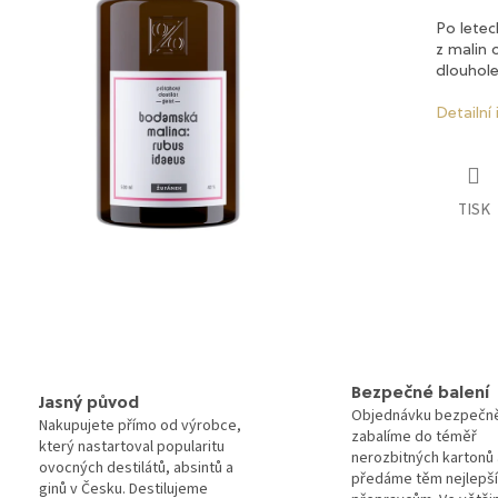
Po lete
z malin 
dlouhol
Detailní
TISK
Bezpečné balení
Jasný původ
Objednávku bezpečn
Nakupujete přímo od výrobce,
zabalíme do téměř
který nastartoval popularitu
nerozbitných kartonů 
ovocných destilátů, absintů a
předáme těm nejlepš
ginů v Česku. Destilujeme