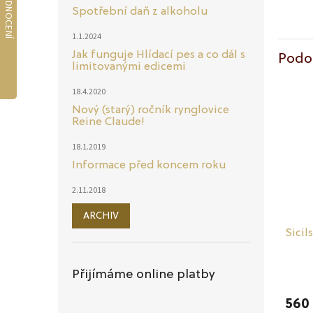
Spotřební daň z alkoholu
1.1.2024
Jak funguje Hlídací pes a co dál s
Podo
limitovanými edicemi
18.4.2020
Nový (starý) ročník rynglovice
Reine Claude!
18.1.2019
Informace před koncem roku
2.11.2018
ARCHIV
Sicil
Přijímáme online platby
Průmě
hodno
560
produ