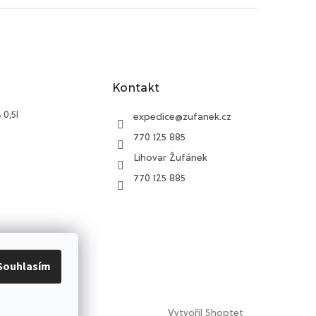
Kontakt
 0,5l
expedice
@
zufanek.cz
770 125 885
Lihovar Žufánek
770 125 885
Souhlasím
Vytvořil Shoptet