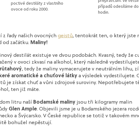
přepravcům. Ve větši
poctivé destiláty z vlastního
případů odesíláme do
ovoce od roku 2000.
hodin.
ší z řady našich ovocných
geistů
, tentokrát ten, o který jste 
d od začátku.
Maliny!
inový destilát existuje ve dvou podobách. Kvasný, tedy že c
žený v ovoci zkvasí na alkohol, který následně vydestilujet
růtahový
, tedy že maliny vymacerujete v neutrálním lihu, z
keré aromatické a chuťové látky
a výsledek vydestilujete. 
tů je získat chuť a vůni zdrojové suroviny. Nepotřebujete t
hol, ten již máte.
edom litru naší
Bodamské maliny
jsou tři kilogramy malin
ůdy
Glen Ample
. Objevili jsme je u Bodamského jezera rozd
ecko a Švýcarsko. V České republice se totiž v takovém mno
litě bohužel nepěstují.