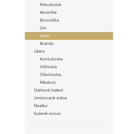
n
Kdoulovice
e
Absinthe
l
Borovička
Gin
Geist
Brandy
Likéry
Kontušovka
Višňovka
Ořechovka
Medový
Dárkové balení
Limitované edice
Nealko
Sušené ovoce