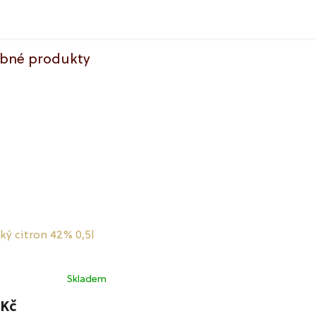
bné produkty
ský citron 42% 0,5l
Skladem
rné
cení
 Kč
ktu