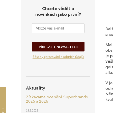
Chcete vědět o
novinkách jako první?
Dal
sna
Mal
PŘIHLÁSIT NEWSLETTER
obsa
je
p
Zásady zpracování osobních údajů
veš
geis
alko
V j
Aktuality
odr
Něm
Získáváme ocenění Superbrands
kva
2025 a 2026
19.2.2025