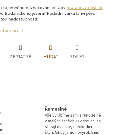
ch tajemného naznačování je tady
průtahový destilát
od Bodamského jezera! Poslední várka lahví před
etou nedostupností!
 informace
ZEPTAT SE
HLÍDAT
SDÍLET
Řemeslné
ě
Vše vyrábíme sami a rukodělně
v malých šaržích. O destilaci se
a
starají dva lidé, o expedici
ím
čtyři. Nikdy jsme nevyrobili nic