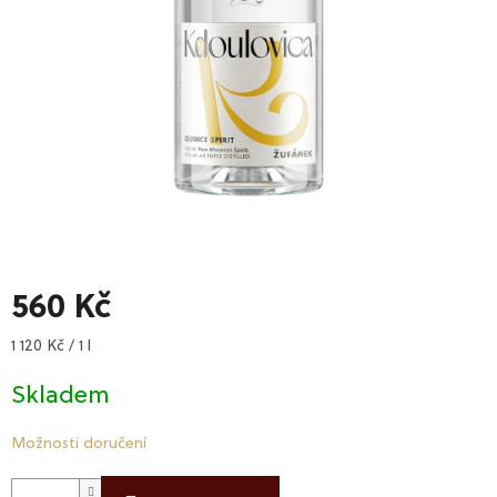
560 Kč
Měrná
1 120 Kč / 1 l
cena:
Skladem
Možnosti doručení