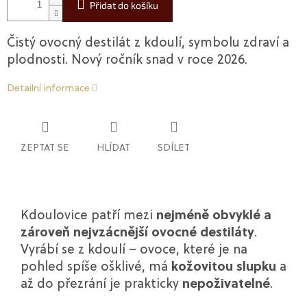
Přidat do košíku
Čistý ovocný destilát z kdoulí, symbolu zdraví a
plodnosti. Nový ročník snad v roce 2026.
Detailní informace
ZEPTAT SE
HLÍDAT
SDÍLET
Kdoulovice patří mezi
nejméně obvyklé a
zároveň nejvzácnější ovocné destiláty
.
Vyrábí se z kdoulí – ovoce, které je na
pohled spíše ošklivé, má
kožovitou slupku
a
až do přezrání je prakticky
nepoživatelné
.