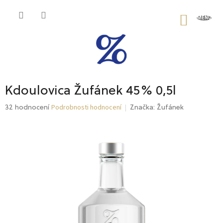
Přejít
na
NÁKU
obsah
KOŠÍK
Kdoulovica Žufánek 45% 0,5l
Podrobnosti hodnocení
Průměrné
32 hodnocení
Značka:
Žufánek
hodnocení
produktu
je
4,8
z
5
hvězdiček.