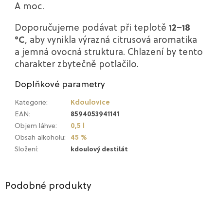
A moc.
Doporučujeme podávat při teplotě
12–18
°C
, aby vynikla výrazná citrusová aromatika
a jemná ovocná struktura. Chlazení by tento
charakter zbytečně potlačilo.
Doplňkové parametry
Kategorie
:
Kdoulovice
EAN
:
8594053941141
Objem láhve
:
0,5 l
Obsah alkoholu
:
45 %
kdoulový destilát
Složení
:
Podobné produkty