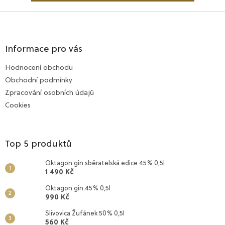
Z
á
p
a
Informace pro vás
t
Hodnocení obchodu
í
Obchodní podmínky
Zpracování osobních údajů
Cookies
Top 5 produktů
Oktagon gin sběratelská edice 45% 0,5l
1 490 Kč
Oktagon gin 45% 0,5l
990 Kč
Slivovica Žufánek 50% 0,5l
560 Kč