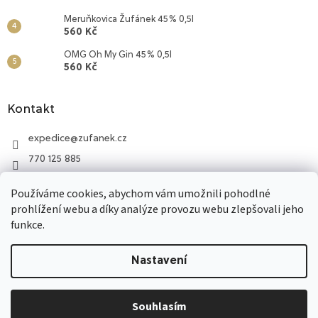
Meruňkovica Žufánek 45% 0,5l
560 Kč
OMG Oh My Gin 45% 0,5l
560 Kč
Kontakt
expedice
@
zufanek.cz
770 125 885
Lihovar Žufánek
Používáme cookies, abychom vám umožnili pohodlné
770 125 885
prohlížení webu a díky analýze provozu webu zlepšovali jeho
funkce.
Vytvořil Shoptet
Nastavení
Copyright 2026
Lepší nálada
. Všechna práva vyhrazena.
Souhlasím
Upravit nastavení cookies