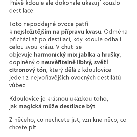
Právě kdoule ale dokonale ukazují kouzlo
destilace.
Toto nepoddajné ovoce patří
k
nejsložitějším na přípravu kvasu
. Odměna
přichází až po destilaci, kdy kdoule odhalí
celou svou krásu. V chuti se
objevuje
harmonický mix jablka a hrušky
,
doplněný o
neuvěřitelně líbivý, svěží
citronový tón
, který dělá z kdoulovice
jeden z nejvoňavějších ovocných destilátů
vůbec.
Kdoulovice je krásnou ukázkou toho,
jak
magická může destilace být
.
Z něčeho, co nechcete jíst, vznikne něco, co
chcete pít.