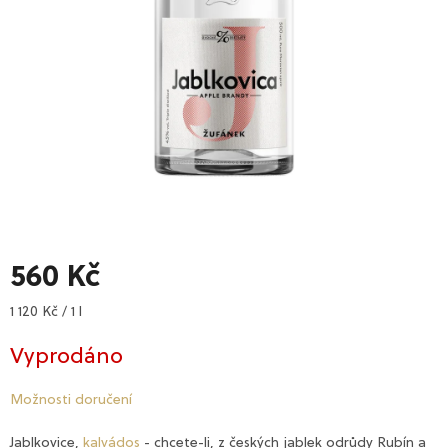
560 Kč
Měrná
1 120 Kč / 1 l
cena:
Vyprodáno
Možnosti doručení
Jablkovice,
kalvádos
- chcete-li, z českých jablek odrůdy Rubín a