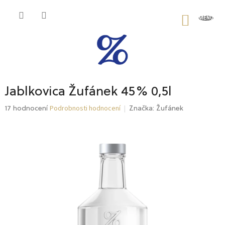
Přejít
na
NÁKU
obsah
KOŠÍK
Jablkovica Žufánek 45% 0,5l
Podrobnosti hodnocení
Průměrné
17 hodnocení
Značka:
Žufánek
hodnocení
produktu
je
4,6
z
5
hvězdiček.