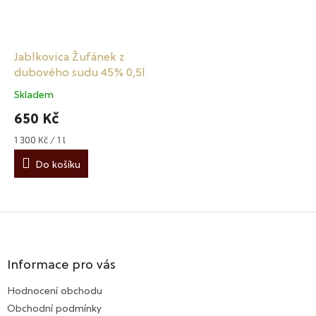
Jablkovica Žufánek z
dubového sudu 45% 0,5l
Skladem
Průměrné
hodnocení
650 Kč
produktu
je
1 300 Kč / 1 l
Měrná
4,6
cena:
z
Do košíku
5
hvězdiček.
Z
á
p
a
Informace pro vás
t
Hodnocení obchodu
í
Obchodní podmínky