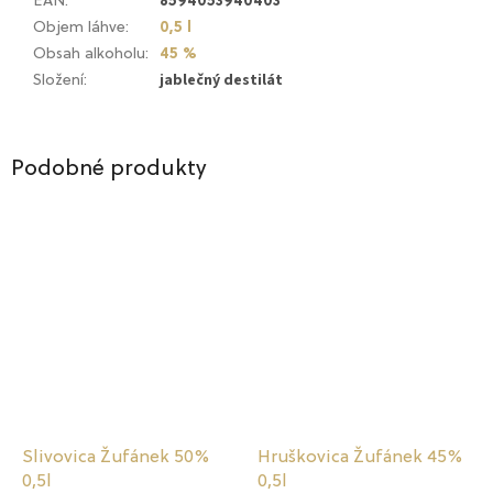
EAN
:
8594053940403
Objem láhve
:
0,5 l
Obsah alkoholu
:
45 %
jablečný destilát
Složení
:
Podobné produkty
Slivovica Žufánek 50%
Hruškovica Žufánek 45%
0,5l
0,5l