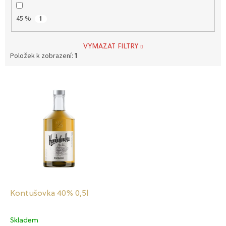
45 %
1
VYMAZAT FILTRY
Položek k zobrazení:
1
V
ý
p
i
s
p
r
o
d
u
k
Kontušovka 40% 0,5l
t
ů
Skladem
Průměrné