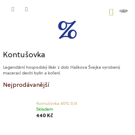
Přejít
na
NÁKU
obsah
KOŠÍK
Kontušovka
Legendární hospodský likér z dob Haškova Švejka vyrobený
macerací devíti bylin a koření.
Nejprodávanější
Kontušovka 40% 0,5l
Skladem
440 Kč