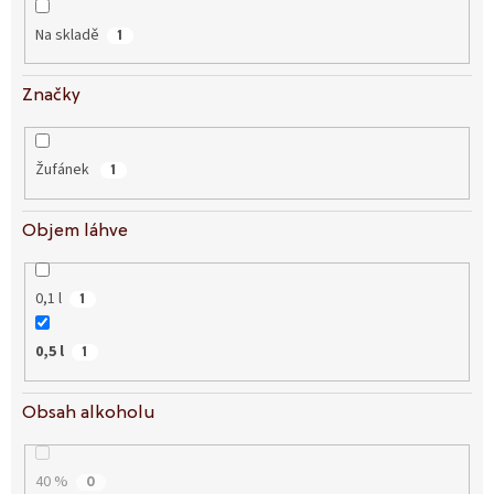
Na skladě
1
Značky
Žufánek
1
Objem láhve
0,1 l
1
0,5 l
1
Obsah alkoholu
40 %
0