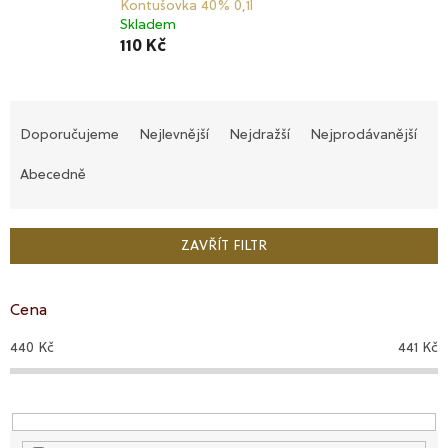
Kontušovka 40% 0,1l
Skladem
110 Kč
Ř
a
Doporučujeme
Nejlevnější
Nejdražší
Nejprodávanější
z
e
Abecedně
n
í
p
ZAVŘÍT FILTR
r
o
d
Cena
u
440
Kč
441
Kč
k
t
ů