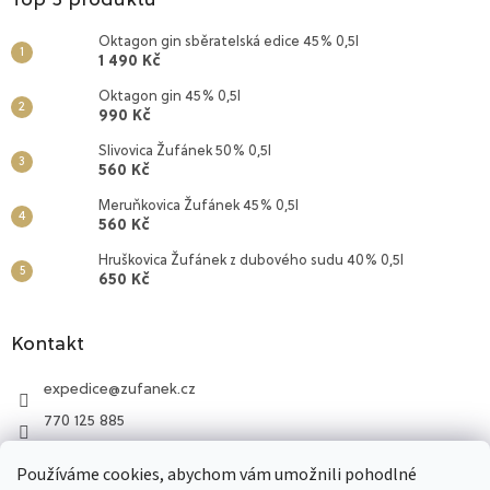
Top 5 produktů
i
s
Oktagon gin sběratelská edice 45% 0,5l
u
1 490 Kč
Oktagon gin 45% 0,5l
990 Kč
Slivovica Žufánek 50% 0,5l
560 Kč
Meruňkovica Žufánek 45% 0,5l
560 Kč
Hruškovica Žufánek z dubového sudu 40% 0,5l
650 Kč
Kontakt
expedice
@
zufanek.cz
770 125 885
Lihovar Žufánek
Používáme cookies, abychom vám umožnili pohodlné
770 125 885