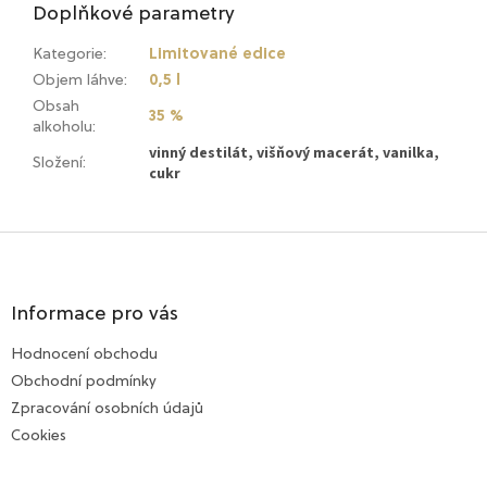
Doplňkové parametry
Kategorie
:
Limitované edice
Objem láhve
:
0,5 l
Obsah
35 %
alkoholu
:
vinný destilát, višňový macerát, vanilka,
Složení
:
cukr
Z
á
p
a
Informace pro vás
t
Hodnocení obchodu
í
Obchodní podmínky
Zpracování osobních údajů
Cookies