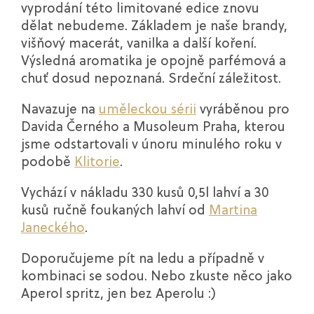
vyprodání této limitované edice znovu
dělat nebudeme. Základem je naše brandy,
višňový macerát, vanilka a další koření.
Výsledná aromatika je opojně parfémová a
chuť dosud nepoznaná. Srdeční záležitost.
Navazuje na
uměleckou sérii
vyráběnou pro
Davida Černého a Musoleum Praha, kterou
jsme odstartovali v únoru minulého roku v
podobě
Klitorie
.
Vychází v nákladu 330 kusů 0,5l lahví a 30
kusů ručně foukaných lahví od
Martina
Janeckého
.
Doporučujeme pít na ledu a případně v
kombinaci se sodou. Nebo zkuste něco jako
Aperol spritz, jen bez Aperolu :)