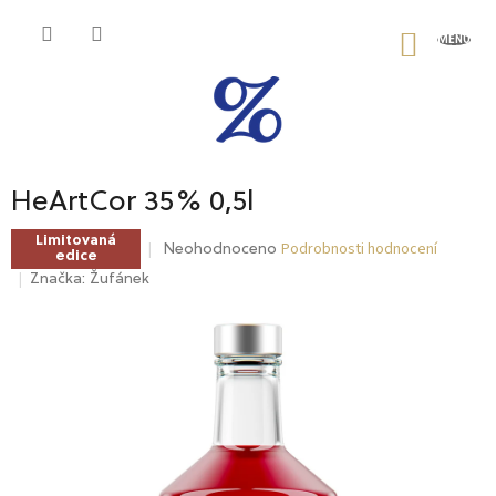
Přejít
na
NÁKU
obsah
KOŠÍK
HeArtCor 35% 0,5l
Limitovaná
Podrobnosti hodnocení
Průměrné
Neohodnoceno
edice
hodnocení
Značka:
Žufánek
produktu
je
0,0
z
5
hvězdiček.