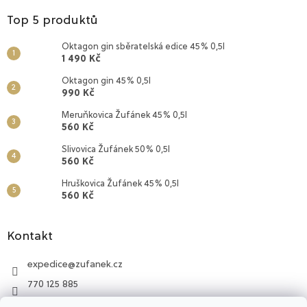
Top 5 produktů
Oktagon gin sběratelská edice 45% 0,5l
1 490 Kč
Oktagon gin 45% 0,5l
990 Kč
Meruňkovica Žufánek 45% 0,5l
560 Kč
Slivovica Žufánek 50% 0,5l
560 Kč
Hruškovica Žufánek 45% 0,5l
560 Kč
Kontakt
expedice
@
zufanek.cz
770 125 885
Lihovar Žufánek