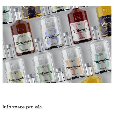
Z
á
p
a
Informace pro vás
t