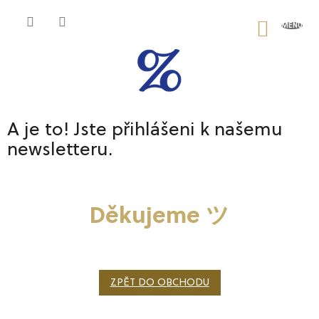
Přejít
na
NÁKU
obsah
KOŠÍK
A je to! Jste přihlášeni k našemu
newsletteru.
Děkujeme ツ
ZPĚT DO OBCHODU