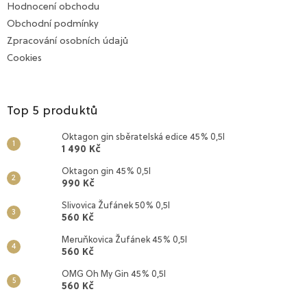
Hodnocení obchodu
í
Obchodní podmínky
Zpracování osobních údajů
Cookies
Top 5 produktů
Oktagon gin sběratelská edice 45% 0,5l
1 490 Kč
Oktagon gin 45% 0,5l
990 Kč
Slivovica Žufánek 50% 0,5l
560 Kč
Meruňkovica Žufánek 45% 0,5l
560 Kč
OMG Oh My Gin 45% 0,5l
560 Kč