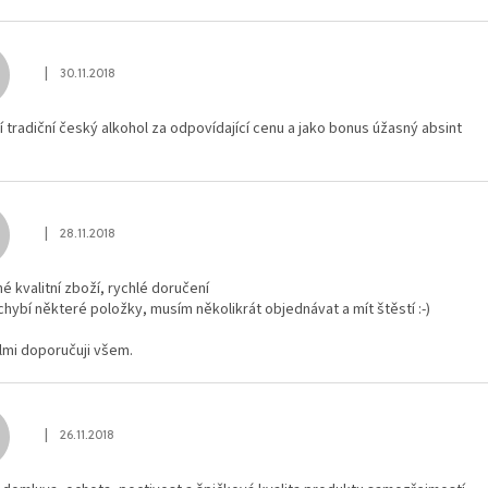
|
30.11.2018
Hodnocení obchodu je 5 z 5 hvězdiček.
ní tradiční český alkohol za odpovídající cenu a jako bonus úžasný absint
|
28.11.2018
Hodnocení obchodu je 4 z 5 hvězdiček.
é kvalitní zboží, rychlé doručení
chybí některé položky, musím několikrát objednávat a mít štěstí :-)
lmi doporučuji všem.
|
26.11.2018
Hodnocení obchodu je 5 z 5 hvězdiček.