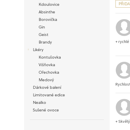
n
PŘID
Kdoulovice
e
V
Absinthe
l
ý
Borovička
p
Gin
i
Geist
s
+ rychlé
h
Brandy
o
Likéry
d
Kontušovka
n
Višňovka
o
Ořechovka
c
e
Medový
Rychlos
n
Dárkové balení
í
Limitované edice
Nealko
Sušené ovoce
+ Skvělý