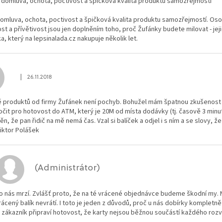
 domluva, ochota, poctivost a špičková kvalita produktu samozřejmostí
omluva, ochota, poctivost a špičková kvalita produktu samozřejmostí. Osob
st a přívětivost jsou jen doplněním toho, proč Žufánky budete milovat - jej
a, který na lepsinalada.cz nakupuje několik let.
|
26.11.2018
Hodnocení obchodu je 0 z 5 hvězdiček.
tě produktů od firmy Žufánek není pochyb. Bohužel mám špatnou zkušenost 
očit pro hotovost do ATM, který je 20M od místa dodávky (tj. časově 3 minu
n, že pan řidič na mě nemá čas. Vzal si balíček a odjel i s ním a se slovy, ž
Viktor Polášek
(Administrátor)
o nás mrzí. Zvlášť proto, že na té vrácené objednávce budeme škodní my.
rácený balík nevrátí. I toto je jeden z důvodů, proč u nás dobírky komplet
i zákazník připraví hotovost, že karty nejsou běžnou součástí každého roz