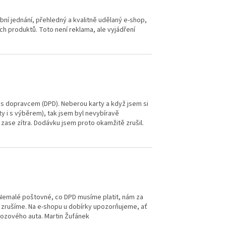
ní jednání, přehledný a kvalitně udělaný e-shop,
ich produktů. Toto není reklama, ale vyjádření
s dopravcem (DPD). Neberou karty a když jsem si
ty i s výběrem), tak jsem byl nevybíravě
e zase zítra. Dodávku jsem proto okamžitě zrušil.
 Nemalé poštovné, co DPD musíme platit, nám za
ně zrušíme. Na e-shopu u dobírky upozorňujeme, ať
vozového auta. Martin Žufánek