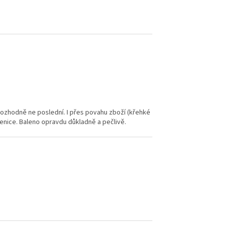
ozhodně ne poslední. I přes povahu zboží (křehké
klenice. Baleno opravdu důkladně a pečlivě.