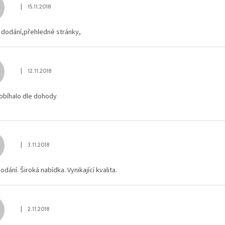
|
15.11.2018
Hodnocení obchodu je 5 z 5 hvězdiček.
 dodání,přehledné stránky,
|
12.11.2018
Hodnocení obchodu je 4 z 5 hvězdiček.
robíhalo dle dohody
|
3.11.2018
Hodnocení obchodu je 5 z 5 hvězdiček.
odání. Široká nabídka. Vynikající kvalita.
|
2.11.2018
Hodnocení obchodu je 5 z 5 hvězdiček.