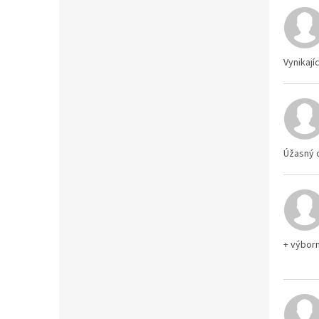
Vynikají
Úžasný o
+ výborn