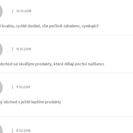
|
16.10.2018
Hodnocení obchodu je 5 z 5 hvězdiček.
cí kvalita, rychlé dodání, vše pečlivě zabaleno, vynikající!
|
15.10.2018
Hodnocení obchodu je 5 z 5 hvězdiček.
bchod se skvělými produkty, které dělají poctiví nadšenci.
|
9.10.2018
Hodnocení obchodu je 5 z 5 hvězdiček.
ý obchod s ještě lepšími produkty
|
8.10.2018
Hodnocení obchodu je 5 z 5 hvězdiček.