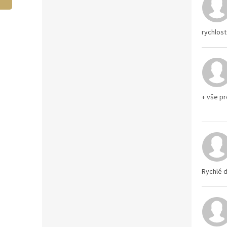
rychlost
+ vše p
Rychlé d