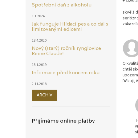
+ skvělá
Spotřební daň z alkoholu
skvělá d
1.1.2024
seriózno
zákazník
Jak funguje Hlídací pes a co dál s
limitovanými edicemi
18.4.2020
Nový (starý) ročník rynglovice
Reine Claude!
O kvali
18.1.2019
chtěl sk
Informace před koncem roku
upozorně
Děkuji, 
2.11.2018
ARCHIV
T
Přijímáme online platby
v
s