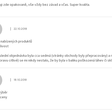
ji zde opakovaně, vše vždy bez závad a včas. Super kvalita.
|
22.10.2018
Hodnocení obchodu je 5 z 5 hvězdiček.
a nabízených produktů
livost
slední objednávka byla cca sedmá (stránky obchody byly přepracovány) a r
pravu citlivé) se mi nikdy nestalo, že by byla v baliku poškozená láhev či s
|
18.10.2018
Hodnocení obchodu je 5 z 5 hvězdiček.
výběr
 ceny