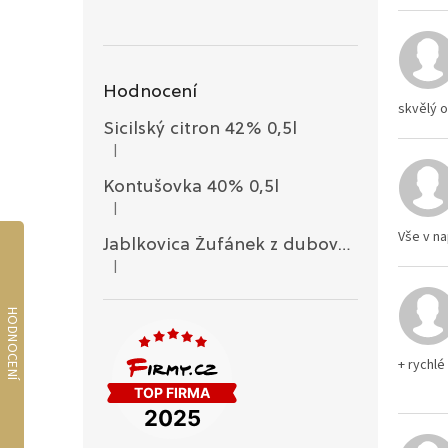
Hodnocení
skvělý o
Sicilský citron 42% 0,5l
|
Hodnocení produktu je 5 z 5 hvězdiček.
Kontušovka 40% 0,5l
|
Hodnocení produktu je 5 z 5 hvězdiček.
Vše v n
Jablkovica Žufánek z dubového sudu 45% 0,1l
|
Hodnocení produktu je 3 z 5 hvězdiček.
+ rychl