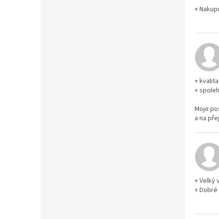
+ Nakupu
+ kvalit
+ spoleh
Moje po
a na pře
+ Velký 
+ Dobré