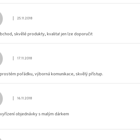
|
25.11.2018
Hodnocení obchodu je 5 z 5 hvězdiček.
bchod, skvělé produkty, kvalita! jen lze doporučit
|
17.11.2018
Hodnocení obchodu je 5 z 5 hvězdiček.
aprostém pořádku, výborná komunikace, skvělý přístup.
|
16.11.2018
Hodnocení obchodu je 5 z 5 hvězdiček.
é vyřízení objednávky s malým dárkem