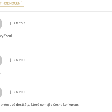
AT HODNOCENÍ
|
2.12.2018
Hodnocení obchodu je 5 z 5 hvězdiček.
 vyřízení
|
2.12.2018
Hodnocení obchodu je 5 z 5 hvězdiček.
t
|
2.12.2018
Hodnocení obchodu je 5 z 5 hvězdiček.
 prémiové destiláty, které nemají v Česku konkurenci!