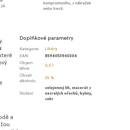
ně
kompromisního, z náhražek
 24
nebo trestí.
Doplňkové parametry
y.
u
Kategorie
:
Likéry
které
EAN
:
8594053940304
ový
Objem
0,5 l
láhve
:
Obsah
35 %
alkoholu
:
e
velejemný líh, macerát z
nezralých ořechů, byliny,
Složení
:
cukr
odě a
ůžou