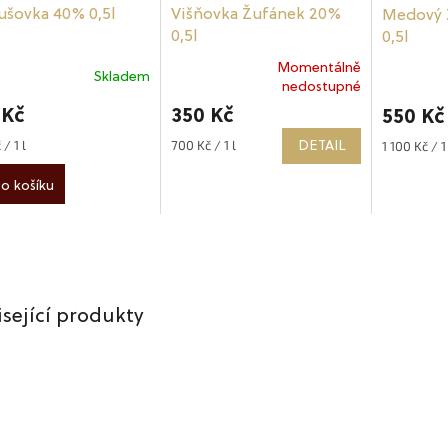
ušovka 40% 0,5l
Višňovka Žufánek 20%
Medový 
0,5l
0,5l
Momentálně
Skladem
rné
Průměrné
Průměrné
nedostupné
cení
hodnocení
hodnocen
 Kč
350 Kč
550 Kč
ktu
produktu
produktu
je
je
/ 1 l
700 Kč / 1 l
Měrná
1 100 Kč / 1 
DETAIL
Měrná
4,9
4,6
cena:
cena:
z
z
o košíku
5
5
ček.
hvězdiček.
hvězdiček.
sející produkty