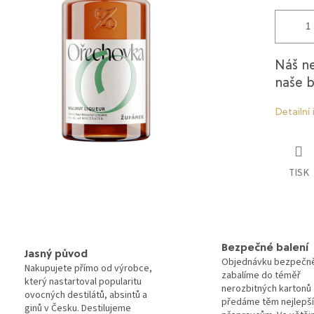
Náš ne
naše b
Detailní
TISK
Bezpečné balení
Jasný původ
Objednávku bezpečn
Nakupujete přímo od výrobce,
zabalíme do téměř
který nastartoval popularitu
nerozbitných kartonů 
ovocných destilátů, absintů a
předáme těm nejlepš
ginů v Česku. Destilujeme