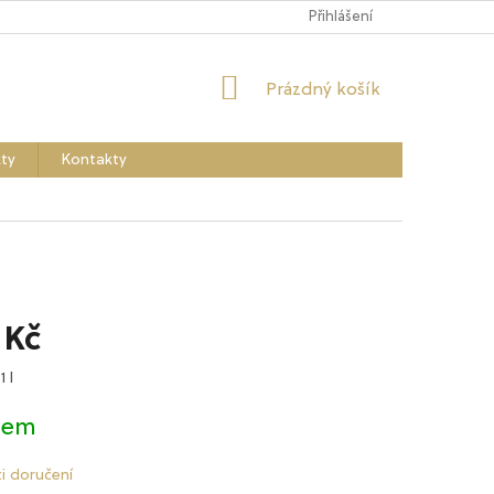
Přihlášení
NÁKUPNÍ
Prázdný košík
KOŠÍK
ty
Kontakty
 Kč
1 l
dem
i doručení