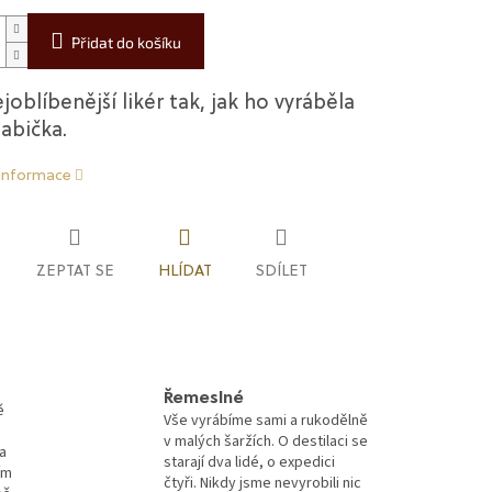
Přidat do košíku
joblíbenější likér tak, jak ho vyráběla
abička.
 informace
ZEPTAT SE
HLÍDAT
SDÍLET
Řemeslné
ě
Vše vyrábíme sami a rukodělně
v malých šaržích. O destilaci se
a
starají dva lidé, o expedici
ím
čtyři. Nikdy jsme nevyrobili nic