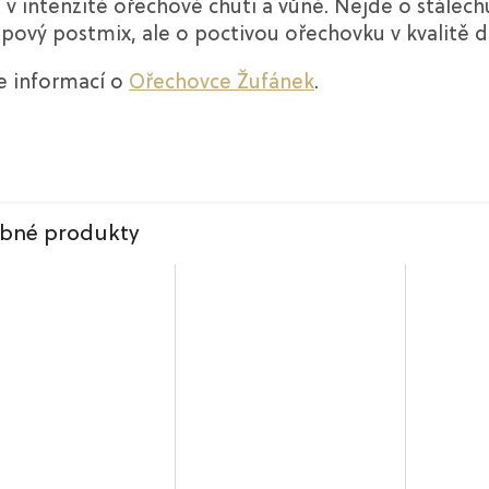
it v intenzitě ořechové chuti a vůně. Nejde o stálech
upový postmix, ale o poctivou ořechovku v kvalitě 
e informací o
Ořechovce Žufánek
.
bné produkty