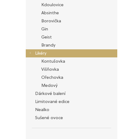
n
Kdoulovice
e
Absinthe
l
Borovička
Gin
Geist
Brandy
Likéry
Kontušovka
Višňovka
Ořechovka
Medový
Dárkové balení
Limitované edice
Nealko
Sušené ovoce