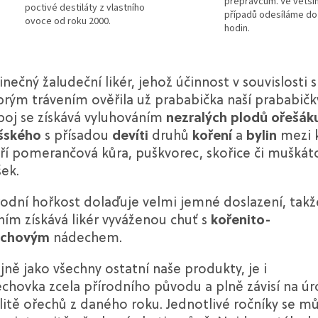
přepravcům. Ve větši
poctivé destiláty z vlastního
případů odesíláme do
ovoce od roku 2000.
hodin.
inečný žaludeční likér, jehož účinnost v souvislosti s
rým trávením ověřila už prababička naší prababičk
oj se získává vyluhováním
nezralých plodů ořešák
šského
s přísadou
devíti
druhů
koření
a
bylin
mezi 
ří pomerančová kůra, puškvorec, skořice či muškát
šek.
rodní hořkost dolaďuje velmi jemné doslazení, takž
ním získává likér vyváženou chuť s
kořenito-
echovým
nádechem.
jně jako všechny ostatní naše produkty, je i
chovka zcela přírodního původu a plně závisí na úr
litě ořechů z daného roku. Jednotlivé ročníky se m