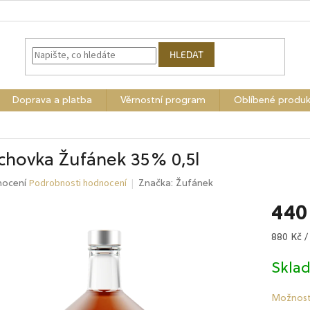
HLEDAT
Doprava a platba
Věrnostní program
Oblíbené produk
chovka Žufánek 35% 0,5l
Podrobnosti hodnocení
né
nocení
Značka:
Žufánek
ení
440
tu
Měrná
880 Kč / 
cena:
Skla
ek.
Možnost