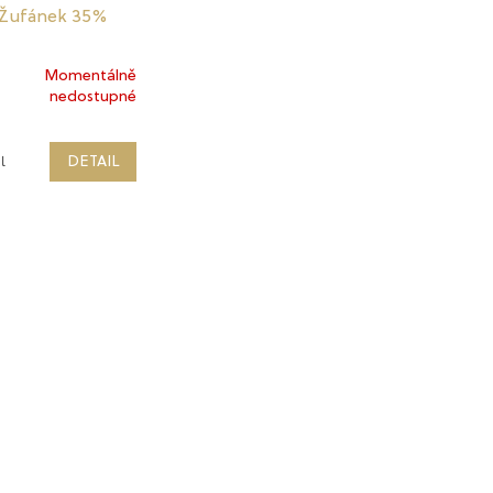
Žufánek 35%
Momentálně
nedostupné
í
l
DETAIL