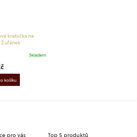
vá krabička na
v Žufánek
Skladem
Kč
o košíku
ce pro vás
Top 5 produktů