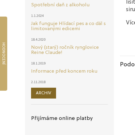
liš
Spotřební daň z alkoholu
sir
1.1.2024
Víc
Jak funguje Hlídací pes a co dál s
limitovanými edicemi
18.4.2020
Nový (starý) ročník rynglovice
Reine Claude!
18.1.2019
Podo
Informace před koncem roku
2.11.2018
ARCHIV
Přijímáme online platby