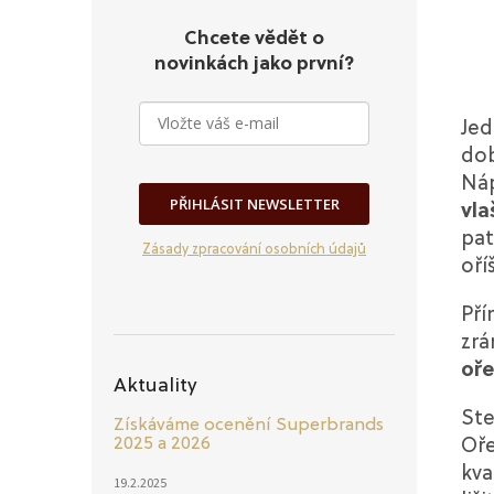
Chcete vědět o
novinkách jako první?
Jed
dob
Náp
PŘIHLÁSIT NEWSLETTER
vla
pat
Zásady zpracování osobních údajů
oří
Pří
zrá
oř
Aktuality
Ste
Získáváme ocenění Superbrands
2025 a 2026
Oře
kva
19.2.2025