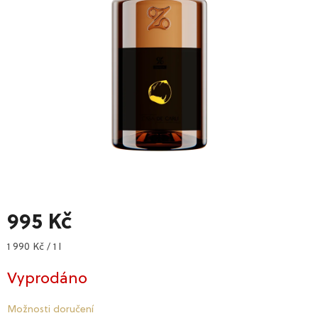
995 Kč
Měrná
1 990 Kč / 1 l
cena:
Vyprodáno
Možnosti doručení