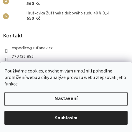
560 Kč
Hruškovica Žufánek z dubového sudu 40% 0,5l
650 Kč
Kontakt
expedice
@
zufanek.cz
770 125 885
Lihovar Žufánek
Používáme cookies, abychom vám umožnili pohodlné
770 125 885
prohlížení webu a díky analýze provozu webu zlepšovali jeho
funkce.
Vytvořil Shoptet
Nastavení
Copyright 2026
Lepší nálada
. Všechna práva vyhrazena.
Souhlasím
Upravit nastavení cookies