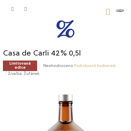
Přejít
na
NÁKU
obsah
KOŠÍK
Casa de Carli 42% 0,5l
Limitovaná
Podrobnosti hodnocení
Průměrné
Neohodnoceno
edice
hodnocení
Značka:
Žufánek
produktu
je
0,0
z
5
hvězdiček.