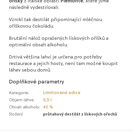
oříšky
z italské oblasti
Piemonte
, které jsme
následně vydestilovali.
Vznikl tak destilát připomínající mléčnou
oříškovou čokoládu.
Brutální nálož opražených lískových oříšků a
optimální obsah alkoholu.
Drtivá většina lahví je určena pro potřeby
restaurace a jejich hosty, není tam možné koupit
láhev sebou domů.
Doplňkové parametry
Kategorie
:
Limitované edice
Objem láhve
:
0,5 l
Obsah alkoholu
:
42 %
průtahový destilát z lískových ořechů
Složení
: