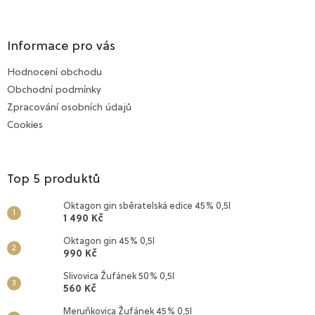
Z
á
p
a
Informace pro vás
t
Hodnocení obchodu
í
Obchodní podmínky
Zpracování osobních údajů
Cookies
Top 5 produktů
Oktagon gin sběratelská edice 45% 0,5l
1 490 Kč
Oktagon gin 45% 0,5l
990 Kč
Slivovica Žufánek 50% 0,5l
560 Kč
Meruňkovica Žufánek 45% 0,5l