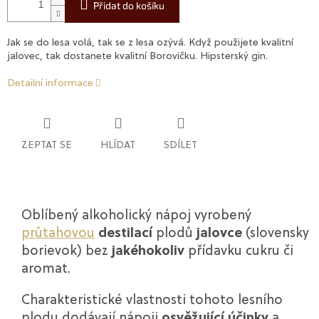
Přidat do košíku
Jak se do lesa volá, tak se z lesa ozývá. Když použijete kvalitní
jalovec, tak dostanete kvalitní Borovičku. Hipsterský gin.
Detailní informace
ZEPTAT SE
HLÍDAT
SDÍLET
Oblíbený alkoholický nápoj vyrobený
průtahovou
destilací
plodů
jalovce
(slovensky
borievok) bez
jakéhokoliv
přídavku cukru či
aromat.
Charakteristické vlastnosti tohoto lesního
plodu dodávají nápoji
osvěžující účinky
a