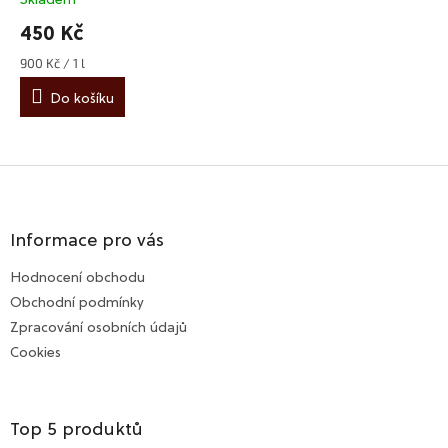
Průměrné
hodnocení
450 Kč
produktu
je
900 Kč / 1 l
Měrná
4,9
cena:
z
Do košíku
5
hvězdiček.
Z
á
p
a
Informace pro vás
t
Hodnocení obchodu
í
Obchodní podmínky
Zpracování osobních údajů
Cookies
Top 5 produktů