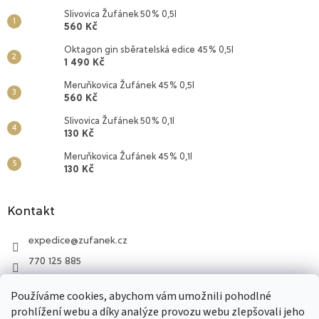
Slivovica Žufánek 50% 0,5l
560 Kč
Oktagon gin sběratelská edice 45% 0,5l
1 490 Kč
Meruňkovica Žufánek 45% 0,5l
560 Kč
Slivovica Žufánek 50% 0,1l
130 Kč
Meruňkovica Žufánek 45% 0,1l
130 Kč
Kontakt
expedice
@
zufanek.cz
770 125 885
Lihovar Žufánek
Používáme cookies, abychom vám umožnili pohodlné
770 125 885
prohlížení webu a díky analýze provozu webu zlepšovali jeho