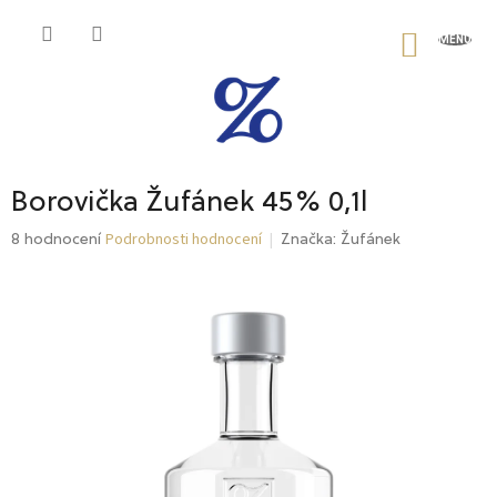
Přejít
na
NÁKU
obsah
KOŠÍK
Borovička Žufánek 45% 0,1l
Podrobnosti hodnocení
Průměrné
8 hodnocení
Značka:
Žufánek
hodnocení
produktu
je
4,9
z
5
hvězdiček.