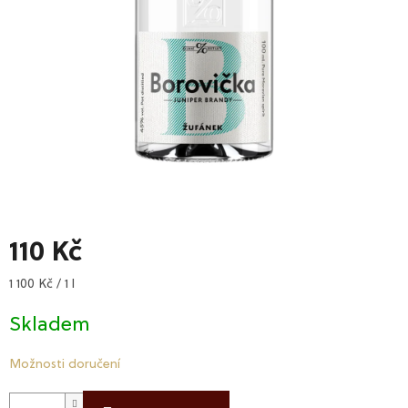
110 Kč
Měrná
1 100 Kč / 1 l
cena:
Skladem
Možnosti doručení