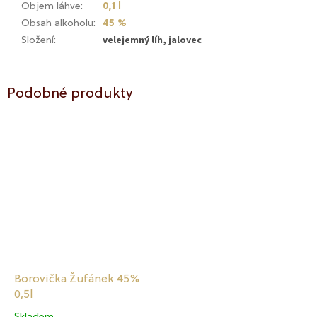
Objem láhve
:
0,1 l
Obsah alkoholu
:
45 %
velejemný líh, jalovec
Složení
:
Podobné produkty
Borovička Žufánek 45%
0,5l
Skladem