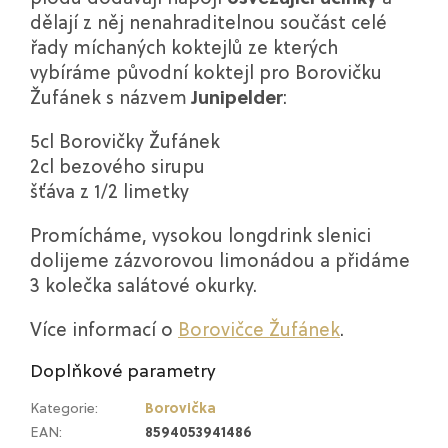
dělají z něj nenahraditelnou součást celé
řady míchaných koktejlů ze kterých
vybíráme původní koktejl pro Borovičku
Žufánek s názvem
Junipelder
:
5cl Borovičky Žufánek
2cl bezového sirupu
šťáva z 1/2 limetky
Promícháme, vysokou longdrink slenici
dolijeme zázvorovou limonádou a přidáme
3 kolečka salátové okurky.
Více informací o
Borovičce Žufánek
.
Doplňkové parametry
Kategorie
:
Borovička
EAN
:
8594053941486